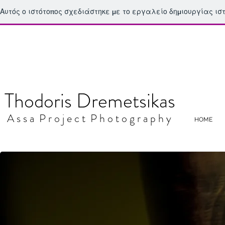
Αυτός ο ιστότοπος σχεδιάστηκε με το εργαλείο δημιουργίας ι
Thodoris Dremetsikas
​​​ A s s a P r o j e c t P h o t o g r a p h y
HOME